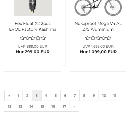
Fox Float X2 2pos
Nukeproof Mega V4 AL
EVOL Factory Kashima
275 Aluminium
metric...
Rahmen...
UVP 899,00 EUR
UVP 1.699,00 EUR
Nur 299,00 EUR
Nur 1.099,00 EUR
«
1
2
3
4
5
6
7
8
9
10
11
12
13
14
15
16
17
»