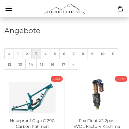
Angebote
«
1
2
3
4
5
6
7
8
9
10
11
12
13
14
15
16
17
»
-30%
-66%
Nukeproof Giga C 290
Fox Float X2 2pos
Carbon Rahmen
EVOL Factory Kashima