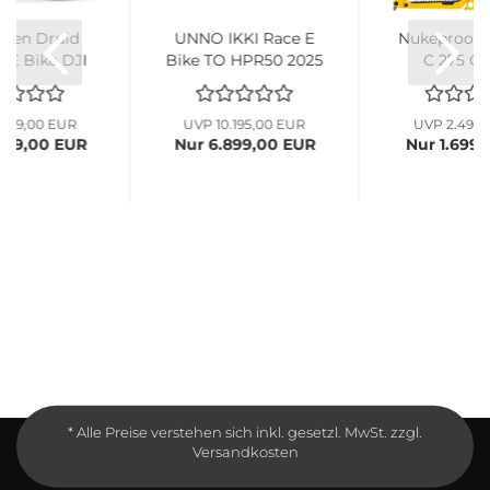
dden Druid
UNNO IKKI Race E
Nukeproof 
2 E Bike DJI
Bike TQ HPR50 2025
C 275 Ca
inox...
Komplettrad...
Rahmen ge
.199,00 EUR
UVP 10.195,00 EUR
UVP 2.499,
999,00 EUR
Nur 6.899,00 EUR
Nur 1.699
* Alle Preise verstehen sich inkl. gesetzl. MwSt. zzgl.
Versandkosten