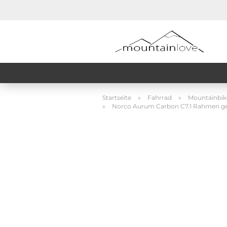
Startseite
»
Fahrrad
»
Mountainbik
»
Norco Aurum Carbon C7.1 Rahmen g