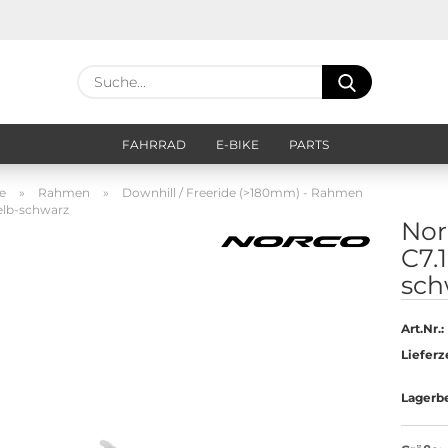
Lieferland
Suche...
E
FAHRRAD
E-BIKE
PARTS
P
e
»
Rahmen
»
Downhill / Freeride (>180mm) - Rahmen
elb-schwarz
Nor
C7.
sch
Kon
Pas
Art.Nr.:
Lieferze
Lagerb