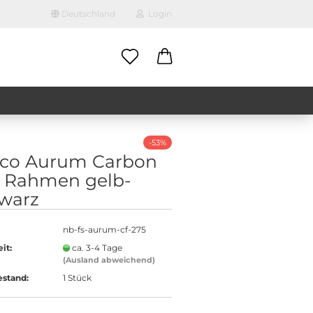
Deutschland
Login
-Mail
asswort
-53%
co Aurum Carbon
1 Rahmen gelb-
warz
to erstellen
swort vergessen?
nb-fs-aurum-cf-275
it:
ca. 3-4 Tage
(Ausland abweichend)
estand:
1
Stück