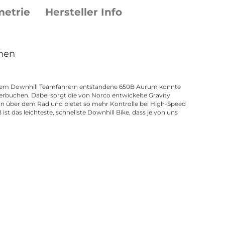
etrie
Hersteller Info
men
rem Downhill Teamfahrern entstandene 650B Aurum konnte
verbuchen. Dabei sorgt die von Norco entwickelte Gravity
on über dem Rad und bietet so mehr Kontrolle bei High-Speed
st das leichteste, schnellste Downhill Bike, dass je von uns