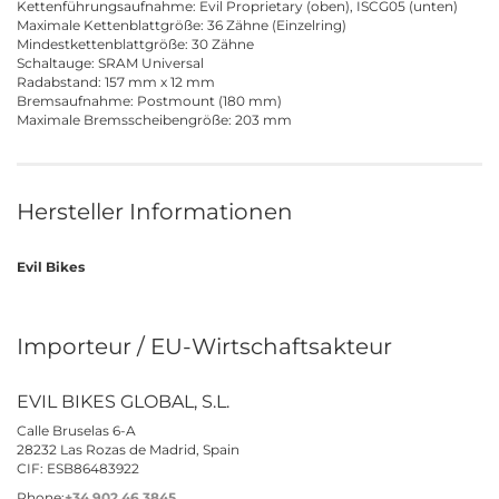
Kettenführungsaufnahme: Evil Proprietary (oben), ISCG05 (unten)
Maximale Kettenblattgröße: 36 Zähne (Einzelring)
Mindestkettenblattgröße: 30 Zähne
Schaltauge: SRAM Universal
Radabstand: 157 mm x 12 mm
Bremsaufnahme: Postmount (180 mm)
Maximale Bremsscheibengröße: 203 mm
Hersteller Informationen
Evil Bikes
Importeur / EU-Wirtschaftsakteur
EVIL BIKES GLOBAL, S.L.
Calle Bruselas 6-A
28232 Las Rozas de Madrid, Spain
CIF: ESB86483922
Phone:
+34 902 46 3845