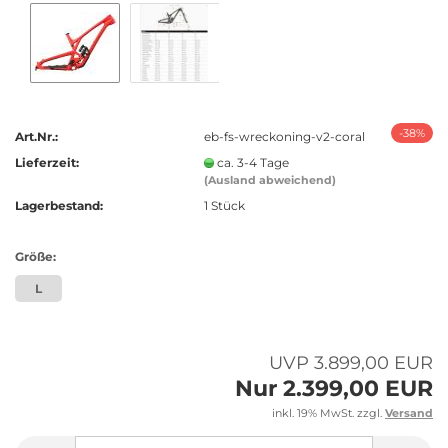
-38%
Art.Nr.:
eb-fs-wreckoning-v2-coral
Lieferzeit:
ca. 3-4 Tage
(Ausland abweichend)
Lagerbestand:
1
Stück
Größe:
L
UVP 3.899,00 EUR
Nur 2.399,00 EUR
inkl. 19% MwSt. zzgl.
Versand