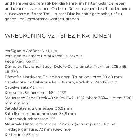
und Fahrwerkskinematik bei, die Fahrer im harten Gelände lieben
und denen sie vertrauen. Ob beim Rennen gegen die Uhr oder beim
Auspowern auf dem Trail – dieses Bike ist dafür gemacht, tief zu
gehen und komfortabel weiterzudrehen.
WRECKONING V2 – SPEZIFIKATIONEN
Verfügbare Größen: S, M, L, XL
Verfügbare Farben: Coral Reefer, Blackout
Federweg: 166 mm
Dämpfer: Rockshox Super Deluxe Coil Ultimate, Trunnion 205 x 65,
ML 320
Dämpfer-Hardware: Trunnion oben, Trunnion unten 20 x 8 mm
Gabelachse bis Gabelbrücke: 586 mm, Rockshox Zeb 170 mm
Gabelversatz: 42 mm
Konisches Steuerrohr: 1 1/8" - 1 1/2"
Steuersatz: Cane Creek 40 Series IS42 - IS52, oben: ZS/44, unten: ZS/62
mm konisch
Sattelstützendurchmesser: 30,9 mm
Sattelklemmendurchmesser: 34,9 mm
Hinterraddurchmesser: 29"
Maximale Hinterreifengröße: 29" x 2,6" (variiert je nach Marke)
Tretlagergehäuse: 73 mm (Gewinde)
Kettenlinie: 55 mm