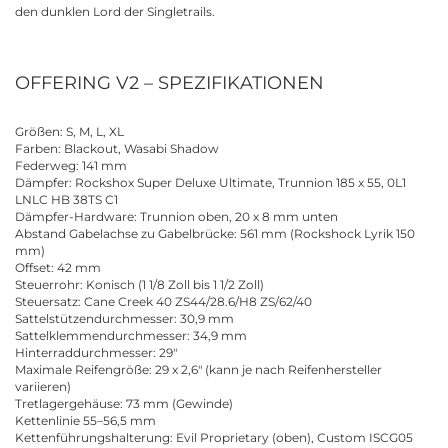
den dunklen Lord der Singletrails.
OFFERING V2 – SPEZIFIKATIONEN
Größen: S, M, L, XL
Farben: Blackout, Wasabi Shadow
Federweg: 141 mm
Dämpfer: Rockshox Super Deluxe Ultimate, Trunnion 185 x 55, 0L1
LNLC HB 38TS C1
Dämpfer-Hardware: Trunnion oben, 20 x 8 mm unten
Abstand Gabelachse zu Gabelbrücke: 561 mm (Rockshock Lyrik 150
mm)
Offset: 42 mm
Steuerrohr: Konisch (1 1/8 Zoll bis 1 1/2 Zoll)
Steuersatz: Cane Creek 40 ZS44/28.6/H8 ZS/62/40
Sattelstützendurchmesser: 30,9 mm
Sattelklemmendurchmesser: 34,9 mm
Hinterraddurchmesser: 29"
Maximale Reifengröße: 29 x 2,6" (kann je nach Reifenhersteller
variieren)
Tretlagergehäuse: 73 mm (Gewinde)
Kettenlinie 55–56,5 mm
Kettenführungshalterung: Evil Proprietary (oben), Custom ISCG05