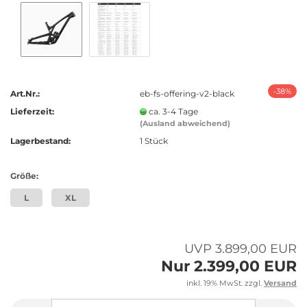
-38%
Art.Nr.:
eb-fs-offering-v2-black
Lieferzeit:
ca. 3-4 Tage
(Ausland abweichend)
Lagerbestand:
1
Stück
Größe:
L
XL
UVP 3.899,00 EUR
Nur 2.399,00 EUR
inkl. 19% MwSt. zzgl.
Versand