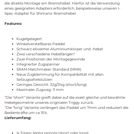
die direkte Montage am Bremshebel. Hierfür ist die Verwendung
eines geeigneten Adapters erforderlich, beispielsweise unseren I-
Spec-Adapter für Shimano-Bremshebel.
Features:
Kugelgelagert
Winkelverstellbares Paddel
Schwarz eloxierter Aluminiumkörper und -hebel
Zwei verschiedene Hebellängen
*
Zwei
Positionen der Montagegewinde
Integrierter Zugspanner
SRAM Matchmaker-Standard (MMX)
Neue Zugklemmung für Kompatibilität mit allen
Seilzugsattelstützen
Geringes Gewicht: 32g/34g (short/long)
Maximaler Zugweg: 11 mm
*
Die "short" Variante greift dabei auf die exakt gleiche und bewährte
Hebelgeometrie unseres originalen Triggy zurück.
*
Die "long" Variante verlängert das Paddel um 7mm und reduziert die
Bedienkräfte um ca 15%.
Lieferumfang:
1x Triggy Alpha remote (short oder long)